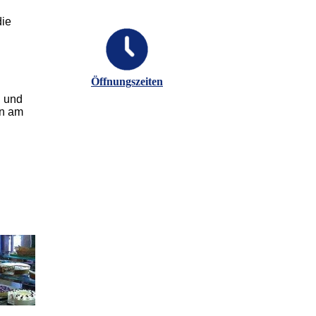
die
Öffnungszeiten
n und
en am