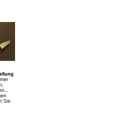
ellung
imer
n,
n...
nen
n Sie