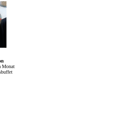
on
m Monat
sbuffet